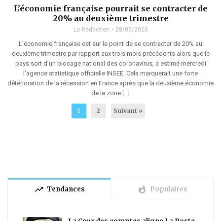
L’économie française pourrait se contracter de
20% au deuxième trimestre
La Rédaction
28/05/2020
L’économie française est sur le point de se contracter de 20% au
deuxième trimestre par rapport aux trois mois précédents alors que le
pays sort d’un blocage national des coronavirus, a estimé mercredi
l’agence statistique officielle INSEE. Cela marquerait une forte
détérioration de la récession en France après que la deuxième économie
de la zone […]
1
2
Suivant »
trending_up
whatshot
Tendances
Populaires