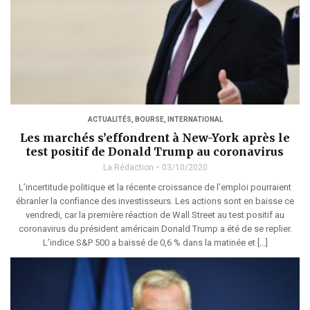
ACTUALITÉS
,
BOURSE
,
INTERNATIONAL
Les marchés s’effondrent à New-York après le
test positif de Donald Trump au coronavirus
La Rédaction
03/10/2020
L’incertitude politique et la récente croissance de l’emploi pourraient
ébranler la confiance des investisseurs. Les actions sont en baisse ce
vendredi, car la première réaction de Wall Street au test positif au
coronavirus du président américain Donald Trump a été de se replier.
L’indice S&P 500 a baissé de 0,6 % dans la matinée et […]