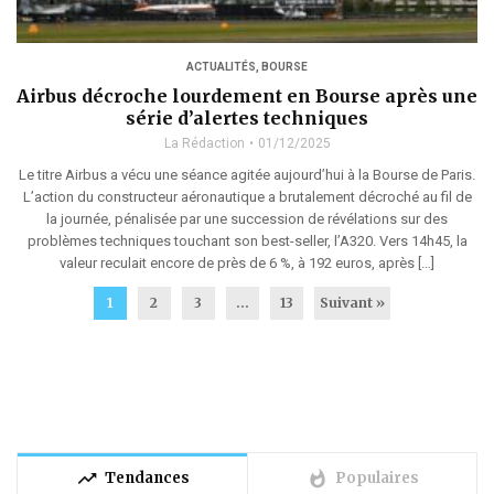
ACTUALITÉS
,
BOURSE
Airbus décroche lourdement en Bourse après une
série d’alertes techniques
La Rédaction
01/12/2025
Le titre Airbus a vécu une séance agitée aujourd’hui à la Bourse de Paris.
L’action du constructeur aéronautique a brutalement décroché au fil de
la journée, pénalisée par une succession de révélations sur des
problèmes techniques touchant son best-seller, l’A320. Vers 14h45, la
valeur reculait encore de près de 6 %, à 192 euros, après […]
1
2
3
…
13
Suivant »
trending_up
whatshot
Tendances
Populaires