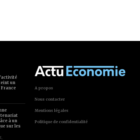
’activité
teint un
 France
A propos
Nous contacter
nne
Mentions légales
tenariat
âce à un
Politique de confidentialité
ue sur les
E
,