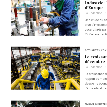
Industrie :
d’Europe
La Rédaction
1
Une étude du ca
plus d’investiss
aussi attirés pa
EY. Cette attract
ACTUALITÉS
,
CON
La croissan
décembre
La Rédaction
1
La croissance de
rapport au mois 
deuxième économ
L’indice final d
EMPLOI
,
INDUSTRI