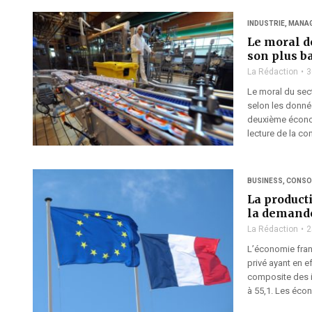
INDUSTRIE
,
MANA
Le moral d
son plus b
La Rédaction
3
Le moral du sect
selon les donnée
deuxième économ
lecture de la co
BUSINESS
,
CONSO
La product
la demande
La Rédaction
2
L’économie fran
privé ayant en e
composite des i
à 55,1. Les écon