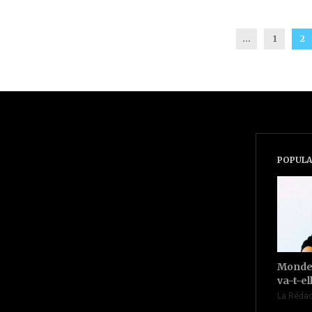
...
1
2
POPULA
Monde 
va-t-el
La Rédac