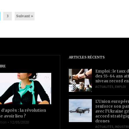
3
Suivant »
ARTICLES RÉCENTS
IRE
Emploi : le taux d
des 55-64 ans at
niveau record en
ACTUALITÉS
,
EMPLOI
L’Union europée
renforce son par
d’après : la révolution
avec l’Ukraine gr
le avoir lieu ?
accord stratégiq
drones
tion
12/05/2020
ACTUALITÉS
,
INDUSTRI