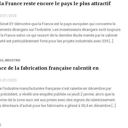
 la France reste encore le pays le plus attractif
3/01/2020
binet EY démontre que la France est le pays européen qui concentre le
ements étrangers sur l’industrie. Les investisseurs étrangers sont toujours
r la France selon ce qui ressort de la dernière étude menée par le cabinet
ivité est particulièrement forte pour les projets industriels avec 339 […]
SO
,
INDUSTRIE
ce de la fabrication française ralentit en
1/01/2020
 l’industrie manufacturière française s’est ralentie en décembre par
précédent, a révélé une enquête publiée ce jeudi 2 janvier, alors que la
ie de la zone euro est aux prises avec des signes de ralentissement.
es directeurs d’achat pour les fabricants a glissé à 50,4 en décembre […]
E