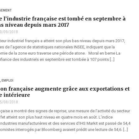
GEMENT
e l’industrie française est tombé en septembre à
as niveau depuis mars 2017
0/09/2018
eur industriel français a atteint son plus bas niveau depuis mars 2017,
s de l’agence de statistiques nationales INSEE, indiquant que la
ie de la zone euro traverse une période atone. Moral en berne La
nfiance des industriels en septembre est tombée à 107 points […]
,
EMPLOI
ion française augmente grâce aux exportations et
 intérieure
5/08/2018
çaise a montré des signes de reprise, une mesure de l’activité du secteur
ffet atteint son plus haut niveau en quatre mois en août. L’indice
ndustries manufacturières et des services d’IHS Markit est passé de 54,4
omistes interrogés par Bloomberg avaient prédit une lecture de 54,6. […]