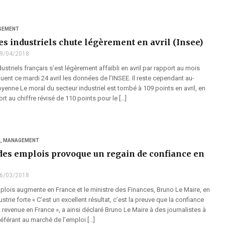
GEMENT
es industriels chute légèrement en avril (Insee)
9/04/2018
ustriels français s’est légèrement affaibli en avril par rapport au mois
uent ce mardi 24 avril les données de l’INSEE. Il reste cependant au-
enne Le moral du secteur industriel est tombé à 109 points en avril, en
rt au chiffre révisé de 110 points pour le […]
I
,
MANAGEMENT
des emplois provoque un regain de confiance en
6/03/2018
lois augmente en France et le ministre des Finances, Bruno Le Maire, en
ustrie forte « C’est un excellent résultat, c’est la preuve que la confiance
evenue en France », a ainsi déclaré Bruno Le Maire à des journalistes à
référant au marché de l’emploi […]