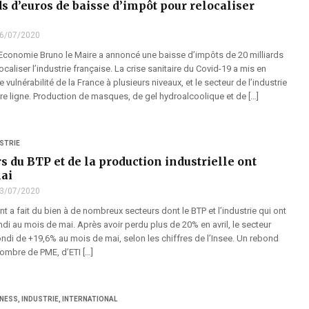
s d’euros de baisse d’impôt pour relocaliser
6/07/2020
l’Economie Bruno le Maire a annoncé une baisse d’impôts de 20 milliards
ocaliser l’industrie française. La crise sanitaire du Covid-19 a mis en
 vulnérabilité de la France à plusieurs niveaux, et le secteur de l’industrie
re ligne. Production de masques, de gel hydroalcoolique et de […]
STRIE
s du BTP et de la production industrielle ont
ai
3/07/2020
 a fait du bien à de nombreux secteurs dont le BTP et l’industrie qui ont
ndi au mois de mai. Après avoir perdu plus de 20% en avril, le secteur
ondi de +19,6% au mois de mai, selon les chiffres de l’Insee. Un rebond
ombre de PME, d’ETI […]
INESS
,
INDUSTRIE
,
INTERNATIONAL