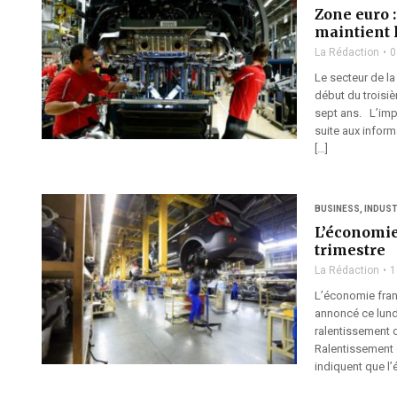
Zone euro 
maintient 
La Rédaction
0
Le secteur de la
début du troisiè
sept ans. L’imp
suite aux infor
[…]
BUSINESS
,
INDUST
L’économie
trimestre
La Rédaction
1
L’économie fran
annoncé ce lund
ralentissement 
Ralentissement 
indiquent que l’