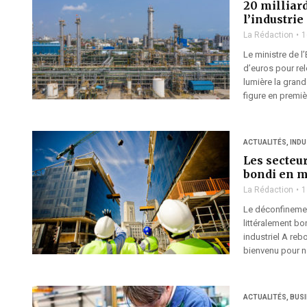
20 milliard
l’industrie
La Rédaction
1
Le ministre de 
d’euros pour rel
lumière la grande
figure en premiè
ACTUALITÉS
,
INDU
Les secteur
bondi en m
La Rédaction
1
Le déconfinement
littéralement bo
industriel A reb
bienvenu pour n
ACTUALITÉS
,
BUS