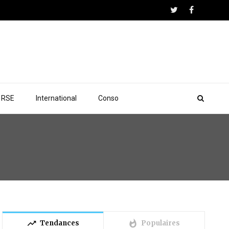
RSE
International
Conso
trending_up
whatshot
Tendances
Populaires