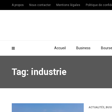
A propos
Nous contacter
Mentions légales
Politique de confide
Accueil
Business
Bours
Tag: industrie
ACTUALITÉS
,
BUS