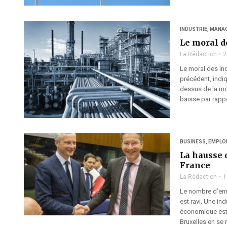
INDUSTRIE
,
MANA
Le moral d
La Rédaction
2
Le moral des ind
précédent, indiq
dessus de la moy
baisse par rappo
BUSINESS
,
EMPLO
La hausse 
France
La Rédaction
1
Le nombre d’emp
est ravi. Une ind
économique est r
Bruxelles en se 