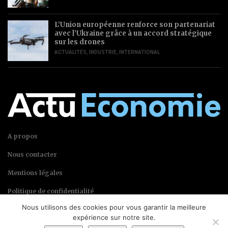
L’Union européenne renforce son partenariat
avec l’Ukraine grâce à un accord stratégique
sur les drones
ACTUALITÉS
,
INDUSTRIE
,
INTERNATIONAL
A propos
Nous contacter
Mentions légales
Politique de confidentialité
Nous utilisons des cookies pour vous garantir la meilleure
expérience sur notre site.