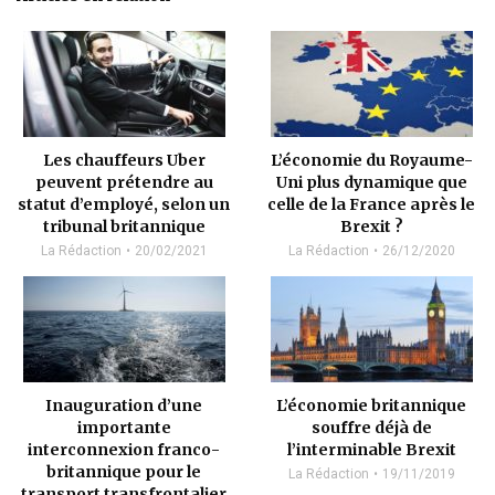
Les chauffeurs Uber
L’économie du Royaume-
peuvent prétendre au
Uni plus dynamique que
statut d’employé, selon un
celle de la France après le
tribunal britannique
Brexit ?
La Rédaction
20/02/2021
La Rédaction
26/12/2020
Inauguration d’une
L’économie britannique
importante
souffre déjà de
interconnexion franco-
l’interminable Brexit
britannique pour le
La Rédaction
19/11/2019
transport transfrontalier