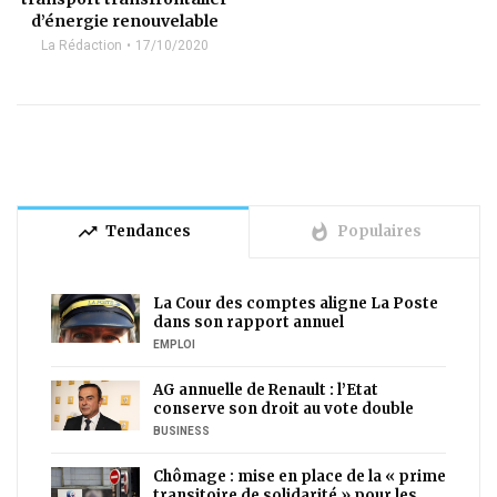
d’énergie renouvelable
La Rédaction
17/10/2020
trending_up
whatshot
Tendances
Populaires
La Cour des comptes aligne La Poste
dans son rapport annuel
EMPLOI
AG annuelle de Renault : l’Etat
conserve son droit au vote double
BUSINESS
Chômage : mise en place de la « prime
transitoire de solidarité » pour les