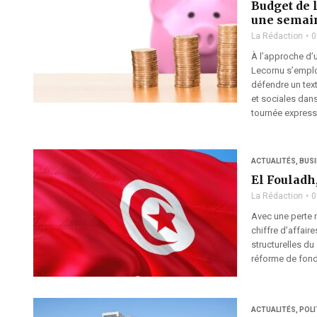
Budget de l
une semain
La Rédaction
0
À l’approche d’
Lecornu s’emploi
défendre un text
et sociales dans
tournée express
ACTUALITÉS
,
BUS
El Fouladh
La Rédaction
0
Avec une perte n
chiffre d’affaire
structurelles du
réforme de fond.
ACTUALITÉS
,
POLI