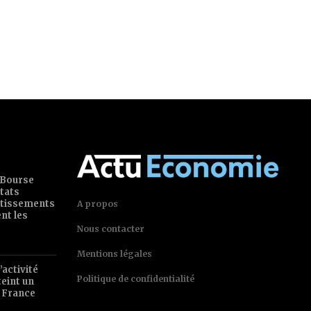
 Bourse
tats
estissements
A propos
ent les
Nous contacter
Mentions légales
’activité
Politique de confidentialité
teint un
 France