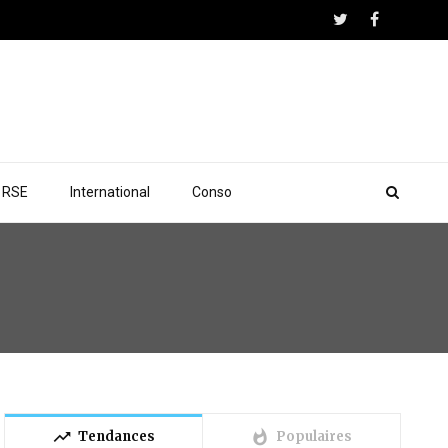
RSE
International
Conso
trending_up
whatshot
Tendances
Populaires