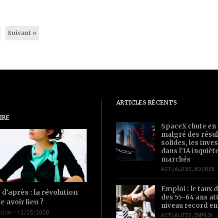
Suivant »
ARTICLES RÉCENTS
IRE
SpaceX chute en
malgré des résul
solides, les inv
dans l’IA inquièt
marchés
ACTUALITÉS
,
BOURSE
Emploi : le taux d
d’après : la révolution
des 55-64 ans at
le avoir lieu ?
niveau record en
tion
12/05/2020
ACTUALITÉS
,
EMPLOI