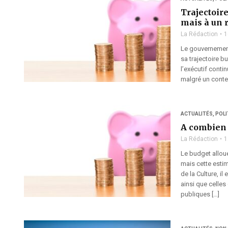
Trajectoire
mais à un 
La Rédaction
1
Le gouvernement
sa trajectoire b
l’exécutif contin
malgré un contex
ACTUALITÉS
,
POLI
A combien s
La Rédaction
1
Le budget alloué
mais cette estim
de la Culture, i
ainsi que celles
publiques […]