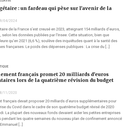
 CLASSÉ
gétaire : un fardeau qui pèse sur l’avenir de la
9/04/2024
taire de la France s’est creusé en 2023, atteignant 154 milliards d’euros,
B, selon les données publiées par l’Insee. Cette situation, bien que
eure qu’en 2021 (6,6 %), soulève des inquiétudes quant à la santé des
ues françaises. Le poids des dépenses publiques : La crise du […]
TIQUE
ement français promet 20 milliards d’euros
aires lors de la quatrième révision du budget
8/11/2020
 français devait proposer 20 milliards d’euros supplémentaires pour
 crise du Covid dans le cadre de son quatrième budget révisé de 2020
i. La plupart des nouveaux fonds devaient aider les petites entreprises
eurs pendant les quatre semaines du nouveau plan de confinement annoncé
t Emmanuel […]