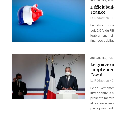
ACTUALITÉS
,
NON
Déficit bud
France
La Rédaction
0
Le déficit budgé
soit 5,5 % du PI
légèrement meill
finances publiq
ACTUALITÉS
,
POLI
Le gouvern
supplément
Covid
La Rédaction
0
Le gouvernement
lutter contre la
présenté mercred
et les travaill
par le présiden