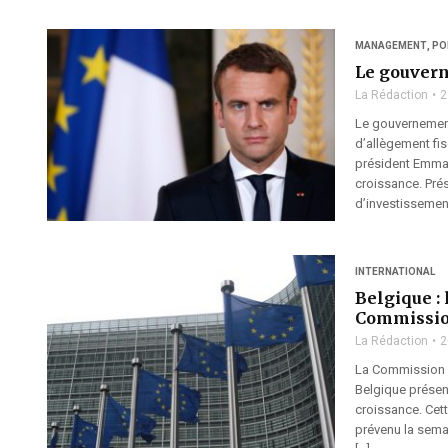
MANAGEMENT
,
PO
Le gouvern
La Rédaction
2
Le gouvernement
d’allègement fis
président Emman
croissance. Prés
d’investissemen
INTERNATIONAL
Belgique : 
Commissio
La Rédaction
2
La Commission e
Belgique présent
croissance. Cet
prévenu la semai