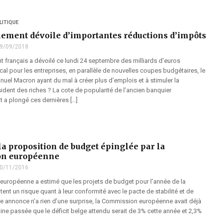
LITIQUE
ement dévoile d’importantes réductions d’impôts
9/09/2018
 français a dévoilé ce lundi 24 septembre des milliards d’euros
cal pour les entreprises, en parallèle de nouvelles coupes budgétaires, le
uel Macron ayant du mal à créer plus d’emplois et à stimuler la
ident des riches ? La cote de popularité de l’ancien banquier
t a plongé ces dernières […]
la proposition de budget épinglée par la
n européenne
0/11/2016
uropéenne a estimé que les projets de budget pour l’année de la
ent un risque quant à leur conformité avec le pacte de stabilité et de
te annonce n’a rien d’une surprise, la Commission européenne avait déjà
ne passée que le déficit belge attendu serait de 3% cette année et 2,3%