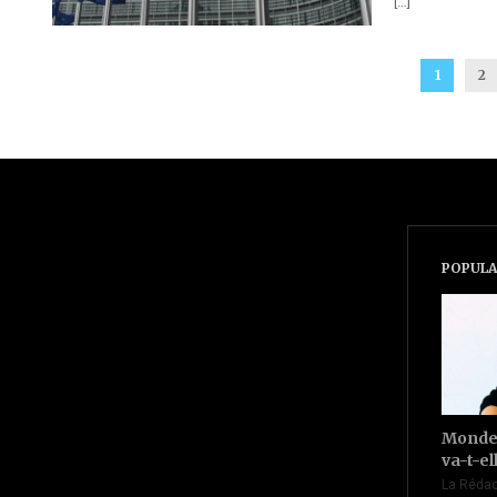
[…]
1
2
POPULA
Monde 
va-t-el
La Rédac