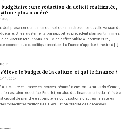
 budgétaire : une réduction du déficit réaffirmée,
rythme plus modéré
6/04/2025
 doit présenter demain en conseil des ministres une nouvelle version de
udgétaire. Si les ajustements par rapport au précédent plan sont minimes,
ue de viser un retour sous les 3 % de déficit public à l’horizon 2029,
te économique et politique incertain. La France s’apprête à mettre à […]
TIQUE
’élève le budget de la culture, et qui le finance ?
2/11/2024
 à la culture en France est souvent résumé à environ 13 milliards d’euros,
ation est bien réductrice. En effet, en plus des financements du ministère
l est crucial de prendre en compte les contributions d’autres ministères
 des collectivités territoriales. L’évaluation précise des dépenses