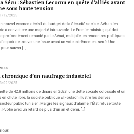
a Sécu : Sébastien Lecornu en quête d’alliés avant
e sous haute tension
1/12/2025
un nouvel examen décisif du budget de la Sécurité sociale, Sébastien
e à convaincre une majorité introuvable. Le Premier ministre, qui doit
e profondément remanié par le Sénat, multiplie les rencontres politiques
 l’espoir de trouver une issue avant un vote extrêmement serré. Une
 pour sauver […]
INESS
, chronique d’un naufrage industriel
3/09/2025
ette de 42,8 millions de dinars en 2023, une dette sociale colossale et un
s en chute libre, la société publique El Fouladh illustre les dérives
 secteur public tunisien. Malgré les signaux d’alarme, l’État refuse toute
 Publié avec un retard de plus d’un an et demi, […]
TIQUE