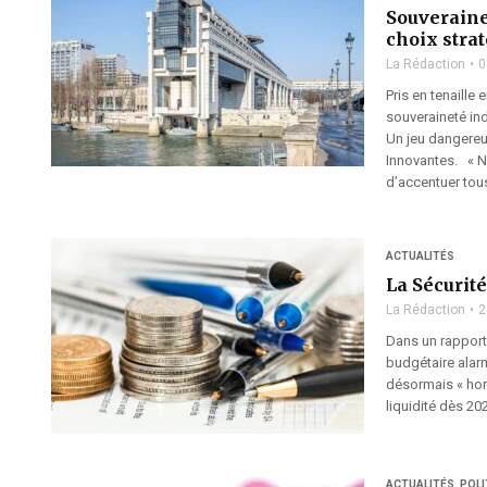
Souverainet
choix stra
La Rédaction
0
Pris en tenaille
souveraineté indu
Un jeu dangereux
Innovantes. « 
d’accentuer tous
ACTUALITÉS
La Sécurité
La Rédaction
2
Dans un rapport 
budgétaire alar
désormais « hors
liquidité dès 20
ACTUALITÉS
,
POLI