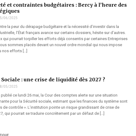
é et contraintes budgétaires : Bercy à l’heure des
tégiques
5/06/2025
 entre la peur du dérapage budgétaire et la nécessité d’investir dans la
strielle, l’État français avance sur certains dossiers, hésite sur d’autres.
 qui pourrait torpiller les efforts déjà consentis par certaines Entreprises
Nous sommes placés devant un nouvel ordre mondial qui nous impose
 nos efforts […]
 Sociale : une crise de liquidité dès 2027 ?
8/05/2025
publié ce lundi 26 mai, la Cour des comptes alerte sur une situation
mante pour la Sécurité sociale, estimant que les finances du système sont
 de contrôle ». L’institution pointe un risque grandissant de crise de
27, qui pourrait se traduire concrètement par un défaut de […]
TIQUE