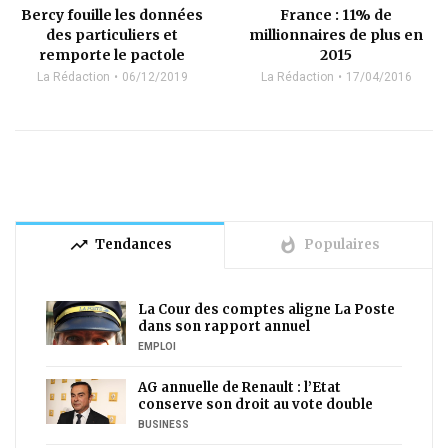
Bercy fouille les données
France : 11% de
des particuliers et
millionnaires de plus en
remporte le pactole
2015
La Rédaction
06/12/2019
La Rédaction
17/04/2016
trending_up
whatshot
Tendances
Populaires
La Cour des comptes aligne La Poste
dans son rapport annuel
EMPLOI
AG annuelle de Renault : l’Etat
conserve son droit au vote double
BUSINESS