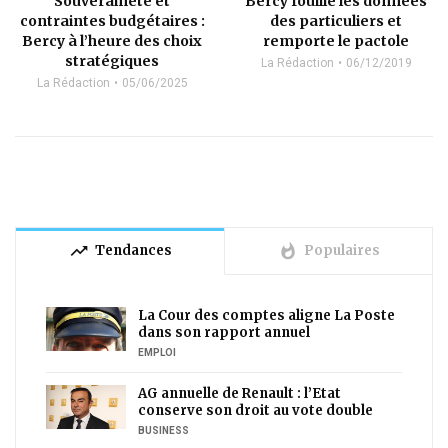
Souveraineté et
Bercy fouille les données
contraintes budgétaires :
des particuliers et
Bercy à l’heure des choix
remporte le pactole
stratégiques
La Rédaction
06/12/2019
La Rédaction
05/06/2025
trending_up
whatshot
Tendances
Populaires
La Cour des comptes aligne La Poste
dans son rapport annuel
EMPLOI
AG annuelle de Renault : l’Etat
conserve son droit au vote double
BUSINESS