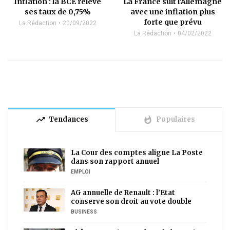
Inflation : la BCE relève
La France suit l’Allemagne
ses taux de 0,75%
avec une inflation plus
forte que prévu
La Rédaction
20/09/2022
La Rédaction
04/02/2022
trending_up
whatshot
Tendances
Populaires
La Cour des comptes aligne La Poste
dans son rapport annuel
EMPLOI
AG annuelle de Renault : l’Etat
conserve son droit au vote double
BUSINESS