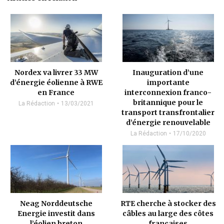
Nordex va livrer 33 MW
Inauguration d’une
d’énergie éolienne à RWE
importante
en France
interconnexion franco-
britannique pour le
La Rédaction
13/03/2021
transport transfrontalier
d’énergie renouvelable
La Rédaction
17/10/2020
Neag Norddeutsche
RTE cherche à stocker des
Energie investit dans
câbles au large des côtes
l’éolien breton
françaises