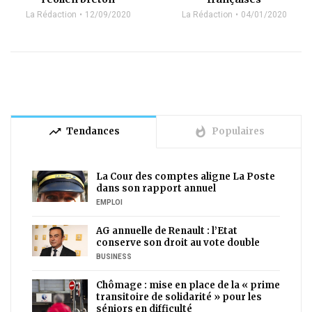
La Rédaction
12/09/2020
La Rédaction
04/01/2020
trending_up
whatshot
Tendances
Populaires
La Cour des comptes aligne La Poste
dans son rapport annuel
EMPLOI
AG annuelle de Renault : l’Etat
conserve son droit au vote double
BUSINESS
Chômage : mise en place de la « prime
transitoire de solidarité » pour les
séniors en difficulté