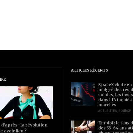
ARTICLES RÉCENTS
IRE
SpaceX chute en
malgré des résul
solides, les inv
dans l’IA inquièt
marchés
ACTUALITÉS
,
BOURSE
Emploi : le taux d
d’après : la révolution
des 55-64 ans at
le avoir lieu ?