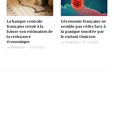
La banque centrale
L’économie française ne
française revoit à la
semble pas céder face à
baisse son estimation de
la panique suscitée par
la croissance
le variant Omicron
économique
La Rédaction
31/12/2021
La Rédaction
15/10/2022