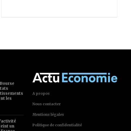
 Bourse
tats
estissements
A propos
ent les
Nous contacter
Mentions légales
’activité
Politique de confidentialité
teint un