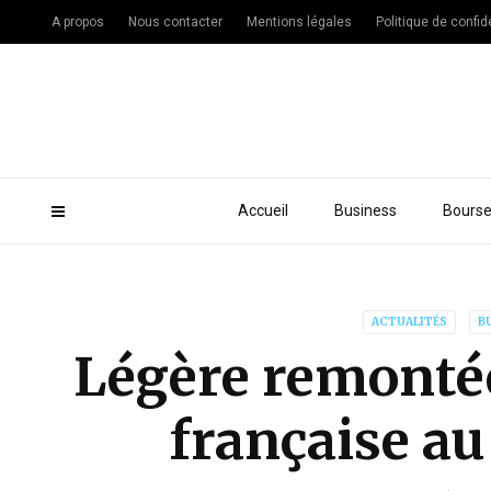
A propos
Nous contacter
Mentions légales
Politique de confide
Accueil
Business
Bours
ACTUALITÉS
B
Légère remontée
française au