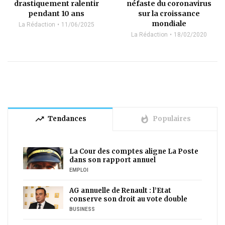
drastiquement ralentir
néfaste du coronavirus
pendant 10 ans
sur la croissance
mondiale
La Rédaction
11/06/2025
La Rédaction
18/02/2020
trending_up
whatshot
Tendances
Populaires
La Cour des comptes aligne La Poste
dans son rapport annuel
EMPLOI
AG annuelle de Renault : l’Etat
conserve son droit au vote double
BUSINESS