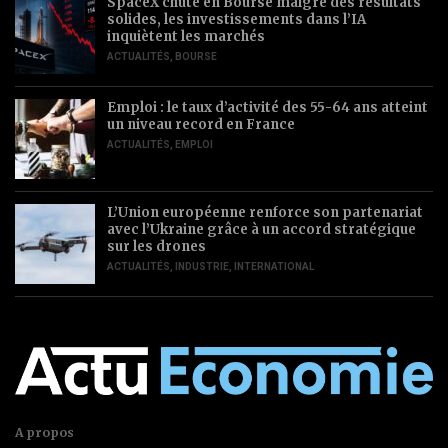
SpaceX chute en Bourse malgré des résultats
solides, les investissements dans l’IA
inquiètent les marchés
ACTUALITÉS
,
BOURSE
Emploi : le taux d’activité des 55-64 ans atteint
un niveau record en France
ACTUALITÉS
,
EMPLOI
L’Union européenne renforce son partenariat
avec l’Ukraine grâce à un accord stratégique
sur les drones
ACTUALITÉS
,
INDUSTRIE
,
INTERNATIONAL
A propos