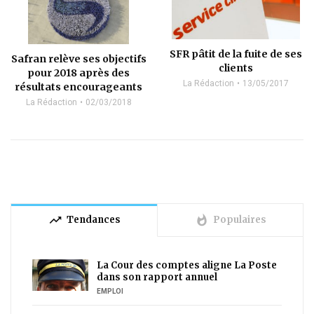
SFR pâtit de la fuite de ses
Safran relève ses objectifs
clients
pour 2018 après des
La Rédaction
13/05/2017
résultats encourageants
La Rédaction
02/03/2018
trending_up
whatshot
Tendances
Populaires
La Cour des comptes aligne La Poste
dans son rapport annuel
EMPLOI