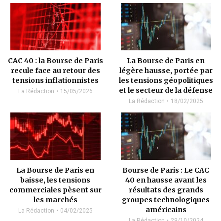
CAC 40 : la Bourse de Paris
La Bourse de Paris en
recule face au retour des
légère hausse, portée par
tensions inflationnistes
les tensions géopolitiques
et le secteur de la défense
La Rédaction
15/05/2026
La Rédaction
18/02/2025
La Bourse de Paris en
Bourse de Paris : Le CAC
baisse, les tensions
40 en hausse avant les
commerciales pèsent sur
résultats des grands
les marchés
groupes technologiques
américains
La Rédaction
04/02/2025
La Rédaction
29/10/2024