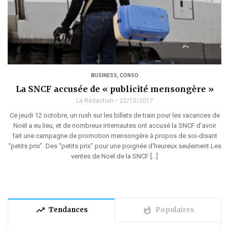
BUSINESS
,
CONSO
La SNCF accusée de « publicité mensongère »
La Rédaction
22/10/2017
Ce jeudi 12 octobre, un rush sur les billets de train pour les vacances de
Noël a eu lieu, et de nombreux internautes ont accusé la SNCF d’avoir
fait une campagne de promotion mensongère à propos de soi-disant
“petits prix”. Des “petits prix” pour une poignée d’heureux seulement Les
ventes de Noël de la SNCF […]
trending_up
whatshot
Tendances
Populaires