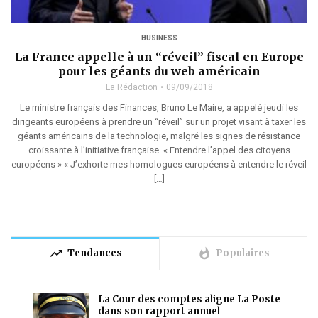
BUSINESS
La France appelle à un “réveil” fiscal en Europe
pour les géants du web américain
La Rédaction
09/09/2018
Le ministre français des Finances, Bruno Le Maire, a appelé jeudi les
dirigeants européens à prendre un “réveil” sur un projet visant à taxer les
géants américains de la technologie, malgré les signes de résistance
croissante à l’initiative française. « Entendre l’appel des citoyens
européens » « J’exhorte mes homologues européens à entendre le réveil
[…]
trending_up
whatshot
Tendances
Populaires
La Cour des comptes aligne La Poste
dans son rapport annuel