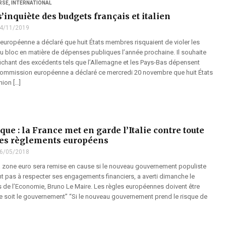
RSE
,
INTERNATIONAL
’inquiète des budgets français et italien
4/11/2019
uropéenne a déclaré que huit États membres risquaient de violer les
du bloc en matière de dépenses publiques l’année prochaine. Il souhaite
fichant des excédents tels que l’Allemagne et les Pays-Bas dépensent
ommission européenne a déclaré ce mercredi 20 novembre que huit États
ion […]
que : la France met en garde l’Italie contre toute
des règlements européens
6/05/2018
 la zone euro sera remise en cause si le nouveau gouvernement populiste
ent pas à respecter ses engagements financiers, a averti dimanche le
is de l’Economie, Bruno Le Maire. Les règles européennes doivent être
ue soit le gouvernement” “Si le nouveau gouvernement prend le risque de