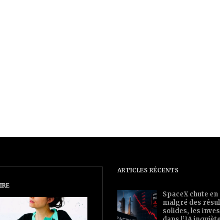
ARTICLES RÉCENTS
IRE
SpaceX chute en
malgré des résul
solides, les inv
dans l’IA inquièt