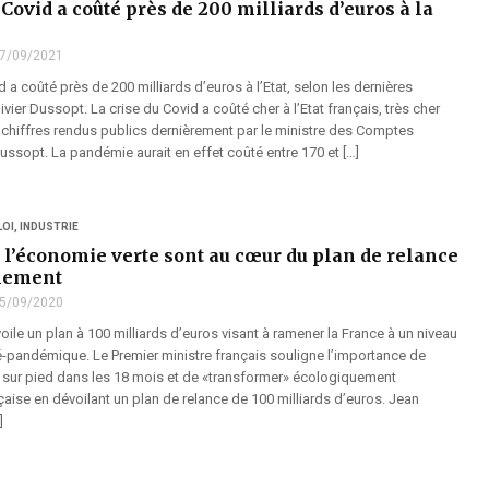
 Covid a coûté près de 200 milliards d’euros à la
7/09/2021
d a coûté près de 200 milliards d’euros à l’Etat, selon les dernières
ivier Dussopt. La crise du Covid a coûté cher à l’Etat français, très cher
chiffres rendus publics dernièrement par le ministre des Comptes
Dussopt. La pandémie aurait en effet coûté entre 170 et […]
LOI
,
INDUSTRIE
t l’économie verte sont au cœur du plan de relance
nement
5/09/2020
ile un plan à 100 milliards d’euros visant à ramener la France à un niveau
pandémique. Le Premier ministre français souligne l’importance de
s sur pied dans les 18 mois et de «transformer» écologiquement
aise en dévoilant un plan de relance de 100 milliards d’euros. Jean
]