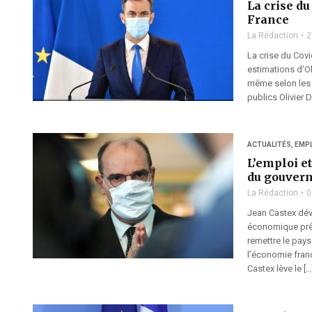
La crise du
France
La Rédaction
2
La crise du Covi
estimations d’Ol
même selon les 
publics Olivier 
ACTUALITÉS
,
EMP
L’emploi e
du gouver
La Rédaction
0
Jean Castex dévo
économique pré-
remettre le pay
l’économie franç
Castex lève le […