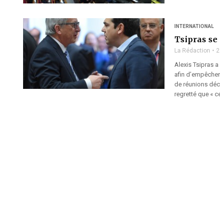
INTERNATIONAL
Tsipras se
La Rédaction
2
Alexis Tsipras 
afin d’empêcher
de réunions déci
regretté que « ce