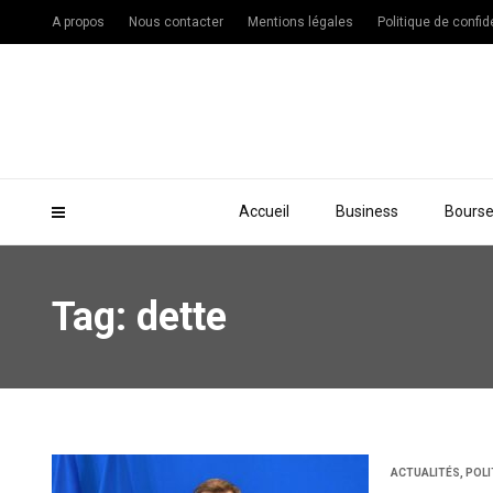
A propos
Nous contacter
Mentions légales
Politique de confide
Accueil
Business
Bours
Tag: dette
ACTUALITÉS
,
POLI