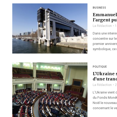
BUSINESS
Emmanuel 
l’argent pu
La Rédaction
1
Dans une interv
concentre sur l
premier annivers
symbolique, ce 
POLITIQUE
L’Ukraine 
d’une tran
La Rédaction
2
L’Ukraine vient 
du Fonds Monétai
Noël le nouveau 
concernant le ve