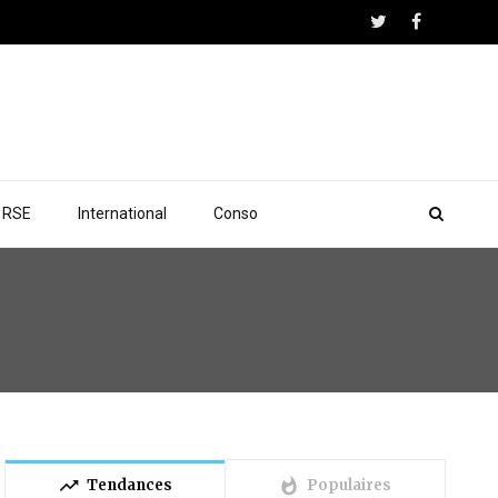
RSE
International
Conso
trending_up
whatshot
Tendances
Populaires