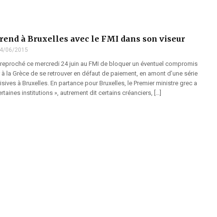
 rend à Bruxelles avec le FMI dans son viseur
4/06/2015
a reproché ce mercredi 24 juin au FMI de bloquer un éventuel compromis
 à la Grèce de se retrouver en défaut de paiement, en amont d’une série
sives à Bruxelles. En partance pour Bruxelles, le Premier ministre grec a
rtaines institutions », autrement dit certains créanciers, […]