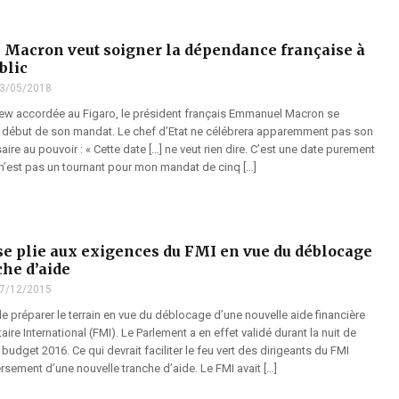
Macron veut soigner la dépendance française à
blic
3/05/2018
iew accordée au Figaro, le président français Emmanuel Macron se
e début de son mandat. Le chef d’Etat ne célébrera apparemment pas son
aire au pouvoir : « Cette date […] ne veut rien dire. C’est une date purement
n’est pas un tournant pour mon mandat de cinq […]
se plie aux exigences du FMI en vue du déblocage
che d’aide
7/12/2015
de préparer le terrain en vue du déblocage d’une nouvelle aide financière
re International (FMI). Le Parlement a en effet validé durant la nuit de
budget 2016. Ce qui devrait faciliter le feu vert des dirigeants du FMI
rsement d’une nouvelle tranche d’aide. Le FMI avait […]