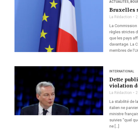
ACTUALITÉS
,
BOU
Bruxelles s
La Rédaction
2
La Commission e
règles strictes 
que les pays af
davantage. La C
membres de l’Un
INTERNATIONAL
Dette publi
violation 
La Rédaction
2
La stabilité de
italien ne parvi
ministre frança
suivies “quel q
ne […]