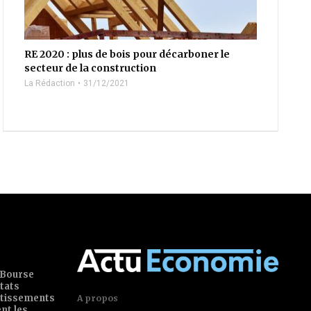
RE 2020 : plus de bois pour décarboner le
secteur de la construction
La Rédaction
31/12/2021
 Bourse
tats
estissements
A propos
ent les