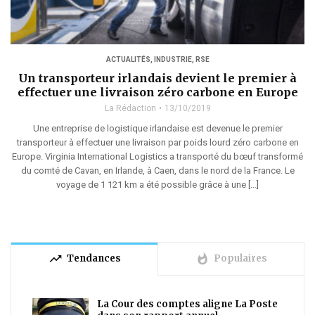
ACTUALITÉS
,
INDUSTRIE
,
RSE
Un transporteur irlandais devient le premier à
effectuer une livraison zéro carbone en Europe
La Rédaction
13/10/2019
Une entreprise de logistique irlandaise est devenue le premier
transporteur à effectuer une livraison par poids lourd zéro carbone en
Europe. Virginia International Logistics a transporté du bœuf transformé
du comté de Cavan, en Irlande, à Caen, dans le nord de la France. Le
voyage de 1 121 km a été possible grâce à une […]
trending_up
whatshot
Tendances
Populaires
La Cour des comptes aligne La Poste