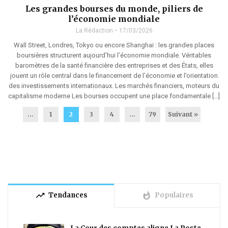
Les grandes bourses du monde, piliers de
l’économie mondiale
La Rédaction
17/03/2026
Wall Street, Londres, Tokyo ou encore Shanghai : les grandes places
boursières structurent aujourd’hui l’économie mondiale. Véritables
baromètres de la santé financière des entreprises et des États, elles
jouent un rôle central dans le financement de l’économie et l’orientation
des investissements internationaux. Les marchés financiers, moteurs du
capitalisme moderne Les bourses occupent une place fondamentale […]
...
1
2
3
4
…
79
Suivant »
trending_up
whatshot
Tendances
Populaires