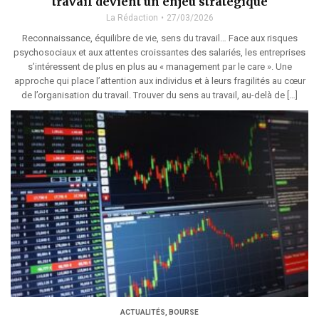
travail devient un enjeu stratégique
La Rédaction
27/03/2026
Reconnaissance, équilibre de vie, sens du travail… Face aux risques
psychosociaux et aux attentes croissantes des salariés, les entreprises
s’intéressent de plus en plus au « management par le care ». Une
approche qui place l’attention aux individus et à leurs fragilités au cœur
de l’organisation du travail. Trouver du sens au travail, au-delà de […]
ACTUALITÉS
,
BOURSE