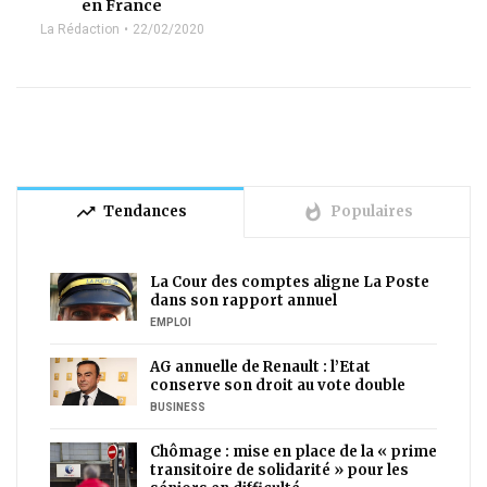
en France
La Rédaction
22/02/2020
trending_up
whatshot
Tendances
Populaires
La Cour des comptes aligne La Poste
dans son rapport annuel
EMPLOI
AG annuelle de Renault : l’Etat
conserve son droit au vote double
BUSINESS
Chômage : mise en place de la « prime
transitoire de solidarité » pour les