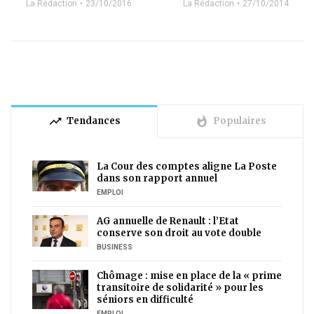
La Rédaction
27/10/2014
La Rédaction
23/10/2016
trending_up
whatshot
Tendances
Populaires
La Cour des comptes aligne La Poste
dans son rapport annuel
EMPLOI
AG annuelle de Renault : l’Etat
conserve son droit au vote double
BUSINESS
Chômage : mise en place de la « prime
transitoire de solidarité » pour les
séniors en difficulté
EMPLOI