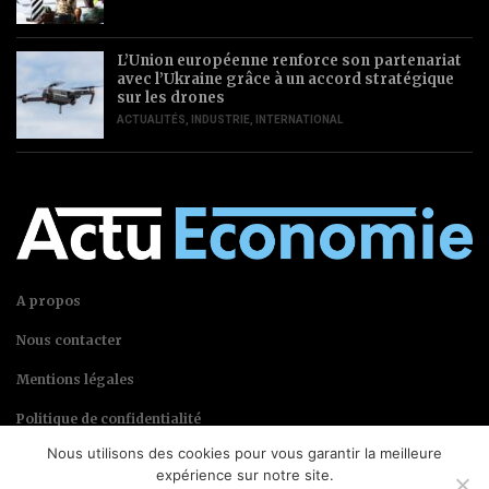
L’Union européenne renforce son partenariat
avec l’Ukraine grâce à un accord stratégique
sur les drones
ACTUALITÉS
,
INDUSTRIE
,
INTERNATIONAL
A propos
Nous contacter
Mentions légales
Politique de confidentialité
Nous utilisons des cookies pour vous garantir la meilleure
expérience sur notre site.