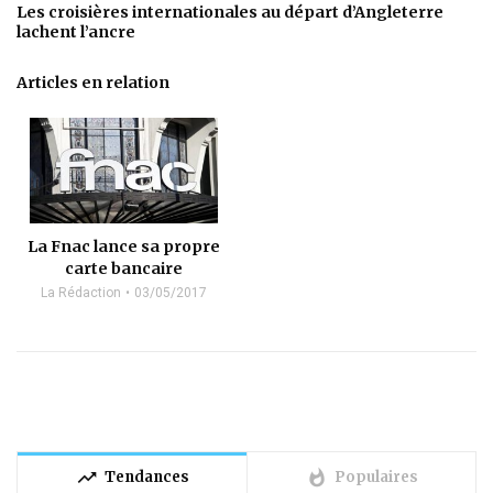
Les croisières internationales au départ d’Angleterre
lachent l’ancre
Articles en relation
La Fnac lance sa propre
carte bancaire
La Rédaction
03/05/2017
trending_up
whatshot
Tendances
Populaires