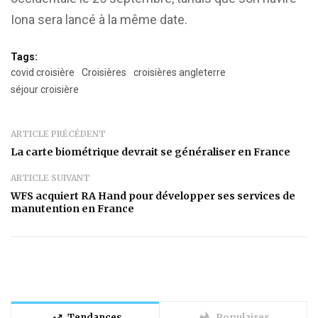
Iona sera lancé à la même date.
Tags:
covid croisière
Croisières
croisières angleterre
séjour croisière
ARTICLE PRÉCÉDENT
La carte biométrique devrait se généraliser en France
ARTICLE SUIVANT
WFS acquiert RA Hand pour développer ses services de
manutention en France
trending_up
whatshot
Tendances
Populaires