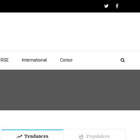
RSE
International
Conso
trending_up
whatshot
Tendances
Populaires