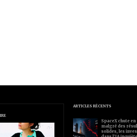
ARTICLES RÉCENTS
IRE
SpaceX chute en
malgré des résul
solides, les inv
dans l’IA inquièt