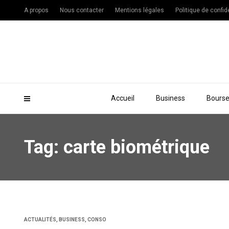
A propos
Nous contacter
Mentions légales
Politique de confide
Accueil
Business
Bours
Tag: carte biométrique
ACTUALITÉS
,
BUSINESS
,
CONSO