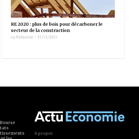
RE 2020 : plus de bois pour décarboner le
secteur de la construction
La Rédaction
31/12/2021
 Bourse
tats
estissements
A propos
ent les