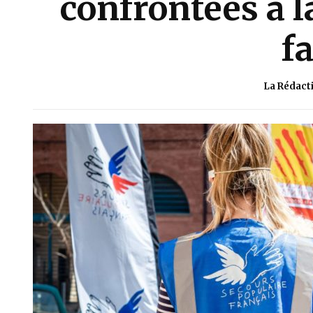
confrontées à la
f
La Rédact