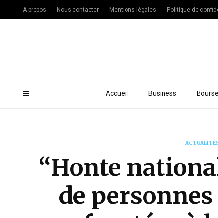
A propos
Nous contacter
Mentions légales
Politique de confide
Accueil
Business
Bours
ACTUALITÉ
“Honte national
de personnes 