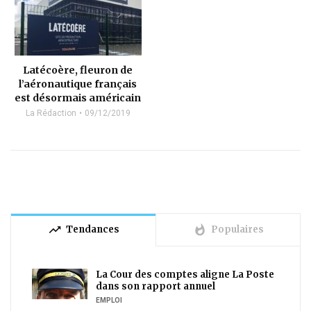
Latécoère, fleuron de
l’aéronautique français
est désormais américain
La Rédaction
09/12/2019
trending_up
whatshot
Tendances
Populaires
La Cour des comptes aligne La Poste
dans son rapport annuel
EMPLOI