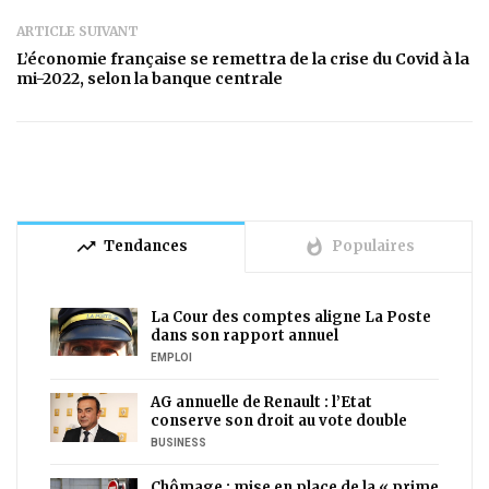
ARTICLE SUIVANT
L’économie française se remettra de la crise du Covid à la
mi-2022, selon la banque centrale
trending_up
whatshot
Tendances
Populaires
La Cour des comptes aligne La Poste
dans son rapport annuel
EMPLOI
AG annuelle de Renault : l’Etat
conserve son droit au vote double
BUSINESS
Chômage : mise en place de la « prime