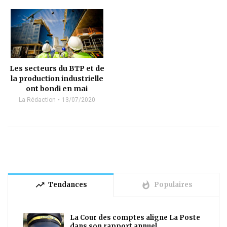
Les secteurs du BTP et de
la production industrielle
ont bondi en mai
La Rédaction
13/07/2020
trending_up
whatshot
Tendances
Populaires
La Cour des comptes aligne La Poste
dans son rapport annuel