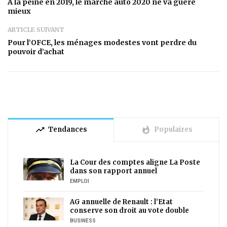
A la peine en 2019, le marché auto 2020 ne va guère
mieux
ARTICLE SUIVANT
Pour l’OFCE, les ménages modestes vont perdre du
pouvoir d’achat
trending_up
whatshot
Tendances
Populaires
La Cour des comptes aligne La Poste
dans son rapport annuel
EMPLOI
AG annuelle de Renault : l’Etat
conserve son droit au vote double
BUSINESS