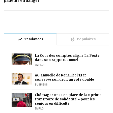
patients en danger
trending_up
whatshot
Tendances
Populaires
La Cour des comptes aligne La Poste
dans son rapport annuel
EMPLOI
AG annuelle de Renault : l’Etat
conserve son droit au vote double
BUSINESS
Chômage : mise en place de la « prime
transitoire de solidarité » pour les
séniors en difficulté
EMPLOI