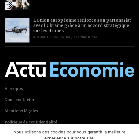
L’Union européenne renforce son partenariat
avec l’Ukraine grâce à un accord stratégique
sur les drones
ACTUALITÉS
,
INDUSTRIE
,
INTERNATIONAL
A propos
Nous contacter
Mentions légales
Politique de confidentialité
Nous utilisons des cookies pour vous garantir la meilleure
expérience sur notre site.