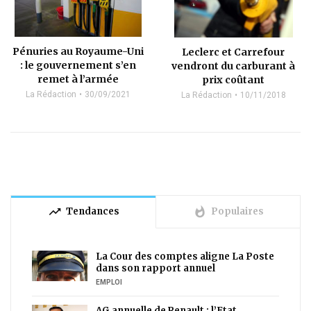
Pénuries au Royaume-Uni
Leclerc et Carrefour
: le gouvernement s’en
vendront du carburant à
remet à l’armée
prix coûtant
La Rédaction
30/09/2021
La Rédaction
10/11/2018
trending_up
whatshot
Tendances
Populaires
La Cour des comptes aligne La Poste
dans son rapport annuel
EMPLOI
AG annuelle de Renault : l’Etat