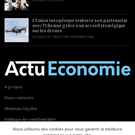
ACTUALITÉS
,
EMPLOI
L’Union européenne renforce son partenariat
avec l’Ukraine grâce à un accord stratégique
sur les drones
ACTUALITÉS
,
INDUSTRIE
,
INTERNATIONAL
A propos
Nous contacter
Mentions légales
Politique de confidentialité
Nous utilisons des cookies pour vous garantir la meilleure