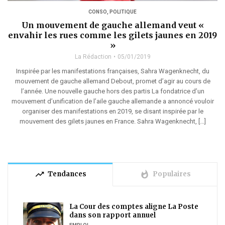
CONSO
,
POLITIQUE
Un mouvement de gauche allemand veut «
envahir les rues comme les gilets jaunes en 2019
»
La Rédaction
05/01/2019
Inspirée par les manifestations françaises, Sahra Wagenknecht, du
mouvement de gauche allemand Debout, promet d’agir au cours de
l’année. Une nouvelle gauche hors des partis La fondatrice d’un
mouvement d’unification de l’aile gauche allemande a annoncé vouloir
organiser des manifestations en 2019, se disant inspirée par le
mouvement des gilets jaunes en France. Sahra Wagenknecht, […]
trending_up
whatshot
Tendances
Populaires
La Cour des comptes aligne La Poste
dans son rapport annuel