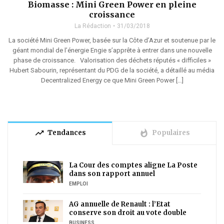
Biomasse : Mini Green Power en pleine
croissance
La Rédaction
31/03/2018
La société Mini Green Power, basée sur la Côte d’Azur et soutenue par le
géant mondial de l’énergie Engie s’apprête à entrer dans une nouvelle
phase de croissance. Valorisation des déchets réputés « difficiles »
Hubert Sabourin, représentant du PDG de la société, a détaillé au média
Decentralized Energy ce que Mini Green Power […]
trending_up
whatshot
Tendances
Populaires
La Cour des comptes aligne La Poste
dans son rapport annuel
EMPLOI
AG annuelle de Renault : l’Etat
conserve son droit au vote double
BUSINESS