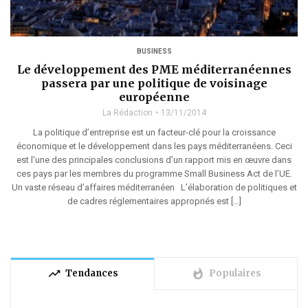
BUSINESS
Le développement des PME méditerranéennes
passera par une politique de voisinage
européenne
La Rédaction
13/11/2014
La politique d’entreprise est un facteur-clé pour la croissance
économique et le développement dans les pays méditerranéens. Ceci
est l’une des principales conclusions d’un rapport mis en œuvre dans
ces pays par les membres du programme Small Business Act de l’UE.
Un vaste réseau d’affaires méditerranéen L’élaboration de politiques et
de cadres réglementaires appropriés est […]
trending_up
whatshot
Tendances
Populaires