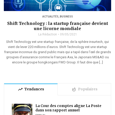
ACTUALITÉS
,
BUSINESS
Shift Technology : la startup française devient
une licorne mondiale
La Rédaction
09/05/2021
Shift Technology est une startup française, de la sphère insurtech, qui
vient de lever 220 millions d’euros. Shift Technology est une startup
française inconnue du grand public mais qui a tapé dans l’œil de grands
groupes d’assurance comme le Français Axa, le Japonais MS&AD ou
encore le groupe hongkongais FWD Group. Il faut dire que […]
trending_up
whatshot
Tendances
Populaires
La Cour des comptes aligne La Poste
dans son rapport annuel