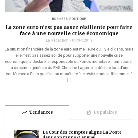
BUSINESS
,
POLITIQUE
La zone euro n’est pas assez résiliente pour faire
face à une nouvelle crise économique
La Rédaction
07/04/2019
La situation financière de la zone euro est meilleure qu’il y a dix ans, mais
elle n’est pas assez solide pour supporter une nouvelle crise
économique, a déclaré la responsable du Fonds monétaire international.
La directrice générale du FMI, Christine Lagarde, a déclaré lors d’une
conférence à Paris que l’union monétaire “ne résiste pas suffisamment”
[…]
trending_up
whatshot
Tendances
Populaires
La Cour des comptes aligne La Poste
dans son rapport annuel