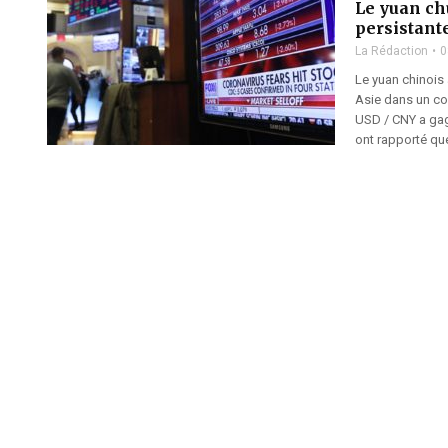
Le yuan ch
persistant
La Rédaction
0
Le yuan chinois 
Asie dans un co
USD / CNY a gag
ont rapporté qu