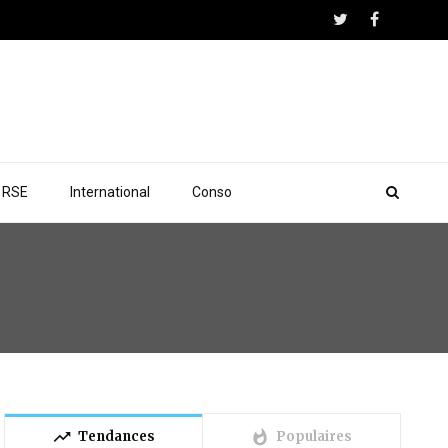
RSE
International
Conso
trending_up
whatshot
Tendances
Populaires