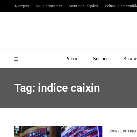
A propos
Nous contacter
Mentions légales
Politique de confide
Accueil
Business
Bours
Tag: indice caixin
BOURSE
,
INTERNA