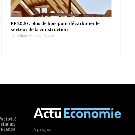
RE 2020 : plus de bois pour décarboner le
secteur de la construction
La Rédaction
31/12/2021
’activité
teint un
 France
A propos