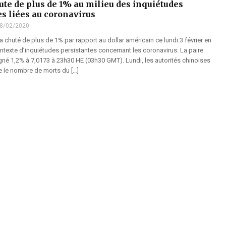
ute de plus de 1% au milieu des inquiétudes
es liées au coronavirus
8/02/2020
a chuté de plus de 1% par rapport au dollar américain ce lundi 3 février en
ntexte d’inquiétudes persistantes concernant les coronavirus. La paire
né 1,2% à 7,0173 à 23h30 HE (03h30 GMT). Lundi, les autorités chinoises
e le nombre de morts du […]