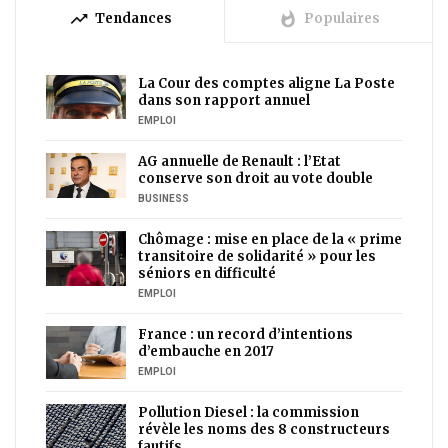
trending_up
whatshot
Tendances
Populaires
La Cour des comptes aligne La Poste
dans son rapport annuel
EMPLOI
AG annuelle de Renault : l’Etat
conserve son droit au vote double
BUSINESS
Chômage : mise en place de la « prime
transitoire de solidarité » pour les
séniors en difficulté
EMPLOI
France : un record d’intentions
d’embauche en 2017
EMPLOI
Pollution Diesel : la commission
révèle les noms des 8 constructeurs
fautifs