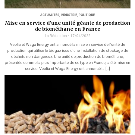
ACTUALITÉS
,
INDUSTRIE
,
POLITIQUE
Mise en service d’une unité géante de production
de biométhane en France
La Rédaction
17/04/2022
Veolia et Waga Energy ont annoncé la mise en service de l’unité de
production qui utilise le biogaz issu d’une installation de stockage de
déchets non dangereux. Une unité de production de biométhane,
présentée comme la plus importante de ce type en France, a été mise en
service. Veolia et Waga Energy ont annoncé la […]