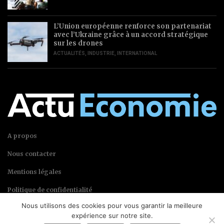
L’Union européenne renforce son partenariat
avec l’Ukraine grâce à un accord stratégique
sur les drones
ACTUALITÉS
,
INDUSTRIE
,
INTERNATIONAL
A propos
Nous contacter
Mentions légales
Politique de confidentialité
Nous utilisons des cookies pour vous garantir la meilleure
expérience sur notre site.