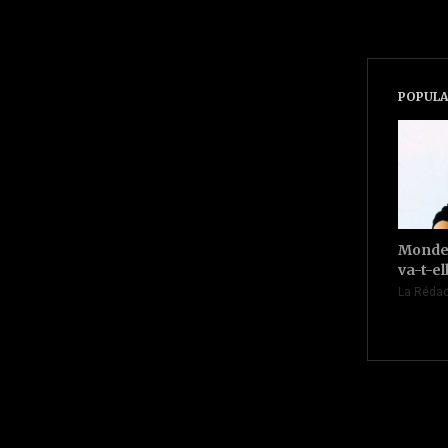
POPULA
Monde 
va-t-el
La Rédac