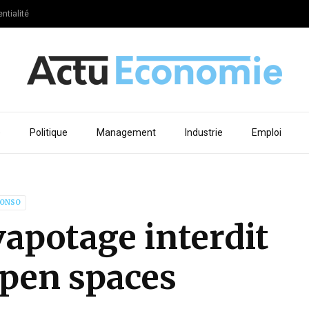
ntialité
e
Politique
Management
Industrie
Emploi
ONSO
 vapotage interdit
open spaces