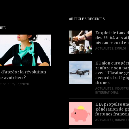
ARTICLES RÉCENTS
IRE
Emploi : le taux d
des 55-64 ans at
niveau record en
ACTUALITÉS
,
EMPLOI
L’Union europée
renforce son par
d’après : la révolution
avec l’Ukraine gr
le avoir lieu ?
accord stratégiq
drones
tion
12/05/2020
ACTUALITÉS
,
INDUSTRI
INTERNATIONAL
L’IA propulse un
génération de g
fortunes françai
ACTUALITÉS
,
BUSINES