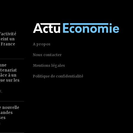
’activité
teint un
 France
A propos
Nous contacter
nne
Mentions légales
tenariat
âce à un
Politique de confidentialité
ue sur les
E
,
e nouvelle
randes
ses
S