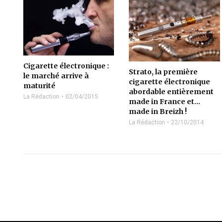
Cigarette électronique :
Strato, la première
le marché arrive à
cigarette électronique
maturité
abordable entièrement
La Rédaction
02/04/2015
made in France et…
made in Breizh !
La Rédaction
22/10/2014