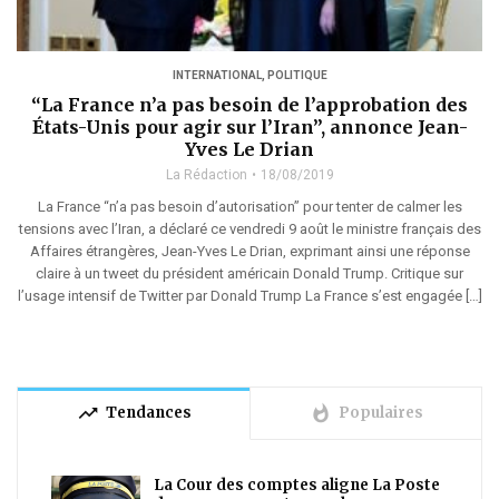
INTERNATIONAL
,
POLITIQUE
“La France n’a pas besoin de l’approbation des
États-Unis pour agir sur l’Iran”, annonce Jean-
Yves Le Drian
La Rédaction
18/08/2019
La France “n’a pas besoin d’autorisation” pour tenter de calmer les
tensions avec l’Iran, a déclaré ce vendredi 9 août le ministre français des
Affaires étrangères, Jean-Yves Le Drian, exprimant ainsi une réponse
claire à un tweet du président américain Donald Trump. Critique sur
l’usage intensif de Twitter par Donald Trump La France s’est engagée […]
trending_up
whatshot
Tendances
Populaires
La Cour des comptes aligne La Poste