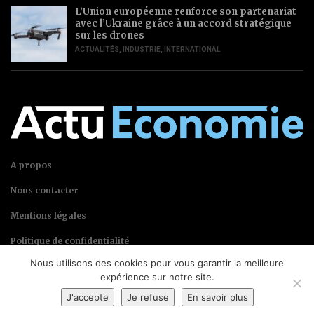
L’Union européenne renforce son partenariat
avec l’Ukraine grâce à un accord stratégique
sur les drones
ACTUALITÉS
,
INDUSTRIE
,
INTERNATIONAL
A propos
Nous contacter
Mentions légales
Politique de confidentialité
Nous utilisons des cookies pour vous garantir la meilleure
expérience sur notre site.
J'accepte
Je refuse
En savoir plus