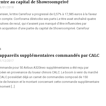
entre au capital de Showroomprivé
6/01/2018
risien, le titre Carrefour a progressé de 0,57% à 17,585 euros à la faveur
n compte. Conforama déstocke ses parts Le titre avait enchaîné quatre
tives de recul, qui n’avaient pas manqué d’être influencées par
n acquisition d’une partie du capital de Showroomprivé. Carrefour
S
0 appareils supplémentaires commandés par CALC
1/12/2017
ommande pour 50 Airbus A320neo supplémentaires a été reçu par
opéen en provenance du loueur chinois CALC. Le boom à venir du marché
 CALC possédait déjà un carnet de commandes composé de 150
ate de livraison et le montant concernant cette commande supplémentaire
 moment […]