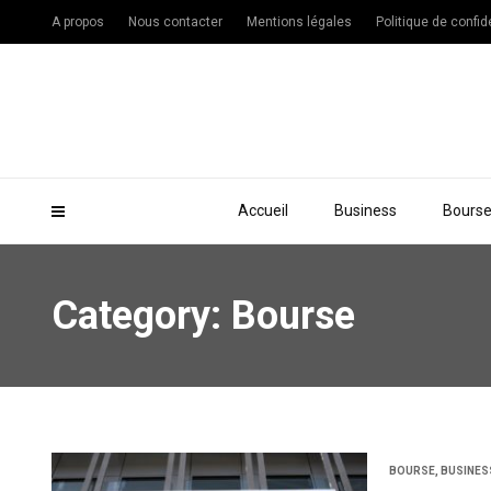
A propos
Nous contacter
Mentions légales
Politique de confide
Accueil
Business
Bours
Category: Bourse
BOURSE
,
BUSINES