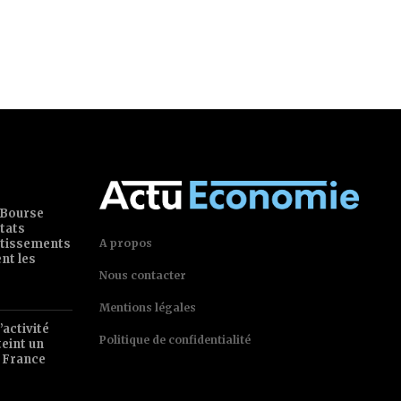
 Bourse
tats
estissements
A propos
ent les
Nous contacter
Mentions légales
’activité
Politique de confidentialité
teint un
 France