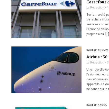
Carrefour 
La Rédaction
1
Sur le marché pa
de rachats à bo
séances consécu
l’annonce de so
projette ainsi […]
BOURSE
,
BUSINES
Airbus : 5
La Rédaction
3
Une nouvelle c
l’avionneur eur
des avionneurs
appareils. La d
ne sont pour le
BOURSE
,
CONSO