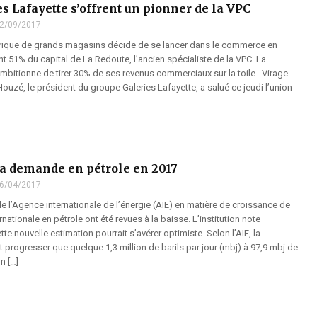
s Lafayette s’offrent un pionner de la VPC
2/09/2017
rique de grands magasins décide de se lancer dans le commerce en
nt 51% du capital de La Redoute, l’ancien spécialiste de la VPC. La
ambitionne de tirer 30% de ses revenus commerciaux sur la toile. Virage
 Houzé, le président du groupe Galeries Lafayette, a salué ce jeudi l’union
la demande en pétrole en 2017
6/04/2017
e l’Agence internationale de l’énergie (AIE) en matière de croissance de
nationale en pétrole ont été revues à la baisse. L’institution note
tte nouvelle estimation pourrait s’avérer optimiste. Selon l’AIE, la
progresser que quelque 1,3 million de barils par jour (mbj) à 97,9 mbj de
n […]