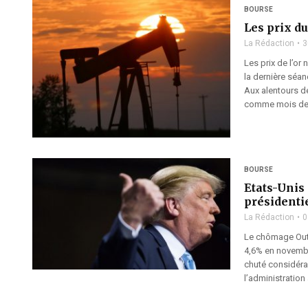
BOURSE
Les prix du
La Rédaction
3
Les prix de l’or
la dernière séan
Aux alentours d
comme mois de l
BOURSE
Etats-Unis 
présidenti
La Rédaction
0
Le chômage Outre
4,6% en novembr
chuté considéra
l’administration 