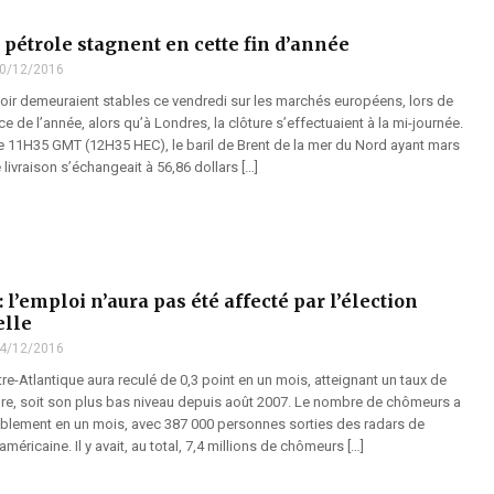
 pétrole stagnent en cette fin d’année
0/12/2016
 noir demeuraient stables ce vendredi sur les marchés européens, lors de
ce de l’année, alors qu’à Londres, la clôture s’effectuaient à la mi-journée.
e 11H35 GMT (12H35 HEC), le baril de Brent de la mer du Nord ayant mars
ivraison s’échangeait à 56,86 dollars […]
: l’emploi n’aura pas été affecté par l’élection
elle
4/12/2016
-Atlantique aura reculé de 0,3 point en un mois, atteignant un taux de
e, soit son plus bas niveau depuis août 2007. Le nombre de chômeurs a
blement en un mois, avec 387 000 personnes sorties des radars de
américaine. Il y avait, au total, 7,4 millions de chômeurs […]