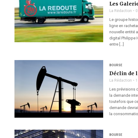
Les Galerie
La Rédaction
0
Le groupe histo
ligne en racheta
nouvelle entité 
digital Philippe
entre […]
BOURSE
Déclin de 
La Rédaction
1
Les prévisions d
la demande inter
toutefois que ce
demande devrait 
la consommatio
BOURSE