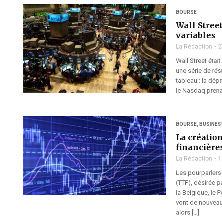
BOURSE
Wall Street
variables
La Rédaction
2
Wall Street étai
une série de rés
tableau : la dép
le Nasdaq prena
BOURSE
,
BUSINES
La créatio
financière
La Rédaction
1
Les pourparlers 
(TTF), désirée p
la Belgique, le P
vont de nouveau
alors […]