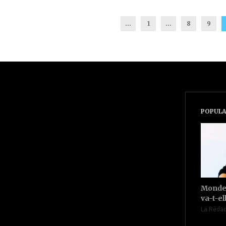
...
1
…
8
9
POPULA
Monde 
va-t-el
La Rédac