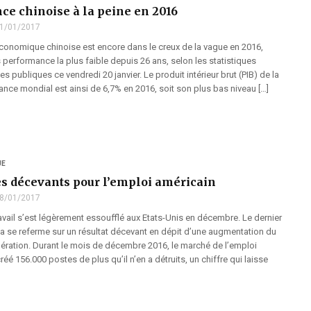
nce chinoise à la peine en 2016
1/01/2017
conomique chinoise est encore dans le creux de la vague en 2016,
s performance la plus faible depuis 26 ans, selon les statistiques
es publiques ce vendredi 20 janvier. Le produit intérieur brut (PIB) de la
nce mondial est ainsi de 6,7% en 2016, soit son plus bas niveau […]
UE
es décevants pour l’emploi américain
8/01/2017
vail s’est légèrement essoufflé aux Etats-Unis en décembre. Le dernier
se referme sur un résultat décevant en dépit d’une augmentation du
ération. Durant le mois de décembre 2016, le marché de l’emploi
réé 156.000 postes de plus qu’il n’en a détruits, un chiffre qui laisse