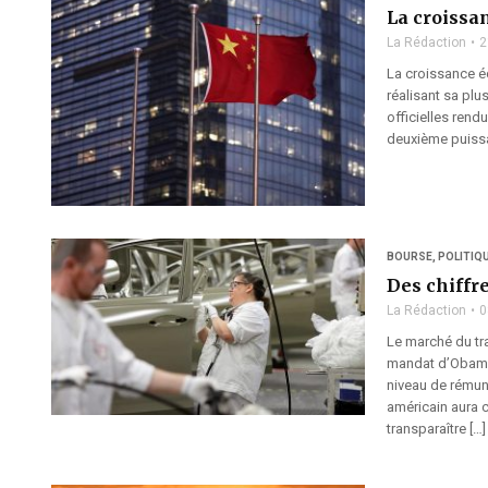
La croissa
La Rédaction
2
La croissance é
réalisant sa plu
officielles rendu
deuxième puissa
BOURSE
,
POLITIQ
Des chiffr
La Rédaction
0
Le marché du tra
mandat d’Obama 
niveau de rémun
américain aura c
transparaître […]