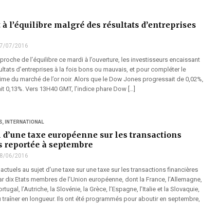
 à l’équilibre malgré des résultats d’entreprises
7/07/2016
t proche de l’équilibre ce mardi à l’ouverture, les investisseurs encaissant
ultats d’entreprises à la fois bons ou mauvais, et pour compléter le
rime du marché de l’or noir. Alors que le Dow Jones progressait de 0,02%,
it 0,13%. Vers 13H40 GMT, l’indice phare Dow […]
S
,
INTERNATIONAL
n d’une taxe européenne sur les transactions
s reportée à septembre
8/06/2016
actuels au sujet d’une taxe sur une taxe sur les transactions financières
ar dix Etats membres de l’Union européenne, dont la France, l’Allemagne,
ortugal, l’Autriche, la Slovénie, la Grèce, l’Espagne, l’Italie et la Slovaquie,
 traîner en longueur. Ils ont été programmés pour aboutir en septembre,