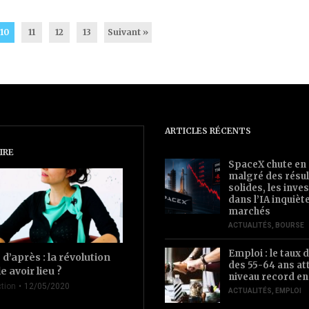
10
11
12
13
Suivant »
ARTICLES RÉCENTS
IRE
SpaceX chute en
malgré des résul
solides, les inv
dans l’IA inquièt
marchés
ACTUALITÉS
,
BOURSE
Emploi : le taux d
d’après : la révolution
des 55-64 ans at
le avoir lieu ?
niveau record en
tion
12/05/2020
ACTUALITÉS
,
EMPLOI