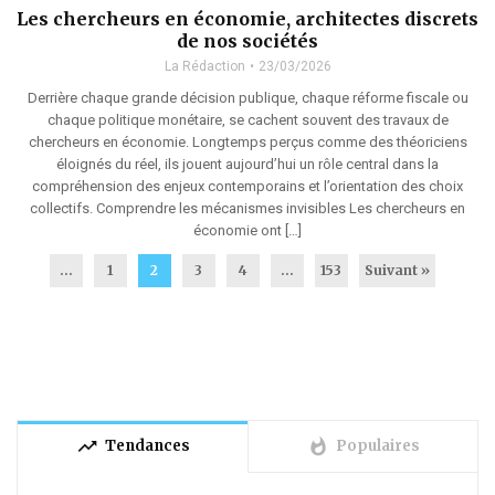
Les chercheurs en économie, architectes discrets
de nos sociétés
La Rédaction
23/03/2026
Derrière chaque grande décision publique, chaque réforme fiscale ou
chaque politique monétaire, se cachent souvent des travaux de
chercheurs en économie. Longtemps perçus comme des théoriciens
éloignés du réel, ils jouent aujourd’hui un rôle central dans la
compréhension des enjeux contemporains et l’orientation des choix
collectifs. Comprendre les mécanismes invisibles Les chercheurs en
économie ont […]
...
1
2
3
4
…
153
Suivant »
trending_up
whatshot
Tendances
Populaires