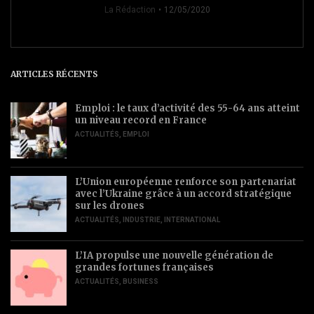
La Rédaction
12/05/2020
ARTICLES RÉCENTS
Emploi : le taux d’activité des 55-64 ans atteint
un niveau record en France
ACTUALITÉS
,
EMPLOI
L’Union européenne renforce son partenariat
avec l’Ukraine grâce à un accord stratégique
sur les drones
ACTUALITÉS
,
INDUSTRIE
,
INTERNATIONAL
L’IA propulse une nouvelle génération de
grandes fortunes françaises
ACTUALITÉS
,
BUSINESS