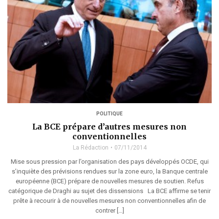
POLITIQUE
La BCE prépare d’autres mesures non
conventionnelles
La Rédaction
07/11/2014
Mise sous pression par l’organisation des pays développés OCDE, qui
s’inquiète des prévisions rendues sur la zone euro, la Banque centrale
européenne (BCE) prépare de nouvelles mesures de soutien. Refus
catégorique de Draghi au sujet des dissensions La BCE affirme se tenir
prête à recourir à de nouvelles mesures non conventionnelles afin de
contrer […]