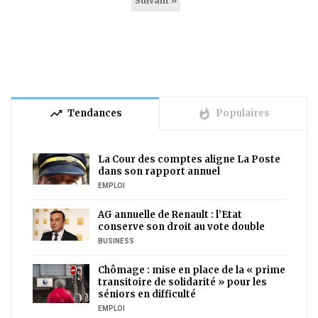
Suivant »
trending_up
whatshot
Tendances
Populaires
La Cour des comptes aligne La Poste
dans son rapport annuel
EMPLOI
AG annuelle de Renault : l’Etat
conserve son droit au vote double
BUSINESS
Chômage : mise en place de la « prime
transitoire de solidarité » pour les
séniors en difficulté
EMPLOI