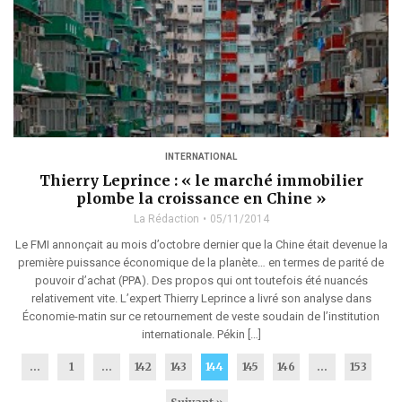
INTERNATIONAL
Thierry Leprince : « le marché immobilier
plombe la croissance en Chine »
La Rédaction
05/11/2014
Le FMI annonçait au mois d’octobre dernier que la Chine était devenue la
première puissance économique de la planète… en termes de parité de
pouvoir d’achat (PPA). Des propos qui ont toutefois été nuancés
relativement vite. L’expert Thierry Leprince a livré son analyse dans
Économie-matin sur ce retournement de veste soudain de l’institution
internationale. Pékin […]
...
1
…
142
143
144
145
146
…
153