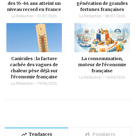
des 55-64 ans atteint un
génération de grandes
niveau record en France
fortunes françaises
La Rédaction
31/07/2026
La Rédaction
08/07/2026
Canicules : la facture
La consommation,
cachée des vagues de
moteur de l’économie
chaleur pèse déjà sur
française
l’économie française
La Rédaction
14/04/2026
La Rédaction
19/06/2026
trending_up
whatshot
Tendances
Populaires